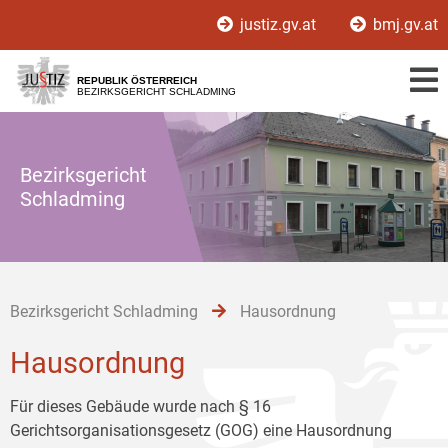
Zur
Zum
Zum
justiz.gv.at
bmj.gv.at
Hauptnavigation
Inhalt
Untermenü
[1]
[2]
[3]
REPUBLIK ÖSTERREICH
BEZIRKSGERICHT SCHLADMING
Bezirksgericht
Schladming
Bezirksgericht Schladming
Hausordnung
Hausordnung
Für dieses Gebäude wurde nach § 16
Gerichtsorganisationsgesetz (GOG) eine Hausordnung