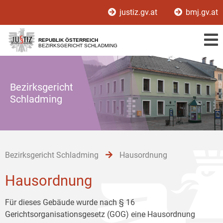
Zur
Zum
Zum
justiz.gv.at
bmj.gv.at
Hauptnavigation
Inhalt
Untermenü
[1]
[2]
[3]
REPUBLIK ÖSTERREICH
BEZIRKSGERICHT SCHLADMING
Bezirksgericht
Schladming
Bezirksgericht Schladming
Hausordnung
Hausordnung
Für dieses Gebäude wurde nach § 16
Gerichtsorganisationsgesetz (GOG) eine Hausordnung