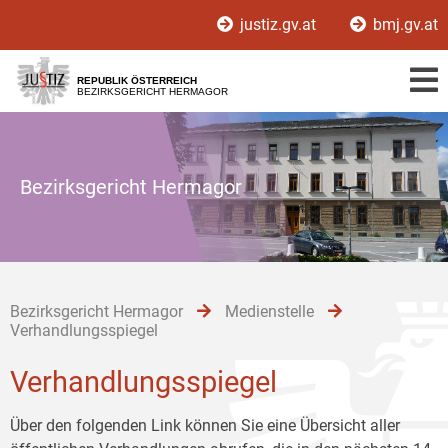
Zur
Zum
Zum
justiz.gv.at
bmj.gv.at
Hauptnavigation
Inhalt
Untermenü
[1]
[2]
[3]
REPUBLIK ÖSTERREICH
BEZIRKSGERICHT HERMAGOR
Bezirksgericht Hermagor
Bezirksgericht Hermagor
Medienstelle
Verhandlungsspiegel
Verhandlungsspiegel
Über den folgenden Link können Sie eine Übersicht aller