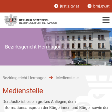
Zur
Zum
Zum
justiz.gv.at
bmj.gv.at
Hauptnavigation
Inhalt
Untermenü
[1]
[2]
[3]
REPUBLIK ÖSTERREICH
BEZIRKSGERICHT HERMAGOR
Bezirksgericht Hermagor
Bezirksgericht Hermagor
Medienstelle
Medienstelle
Der Justiz ist es ein großes Anliegen, dem
Informationsanspruch der Bürgerinnen und Bürger sowie der