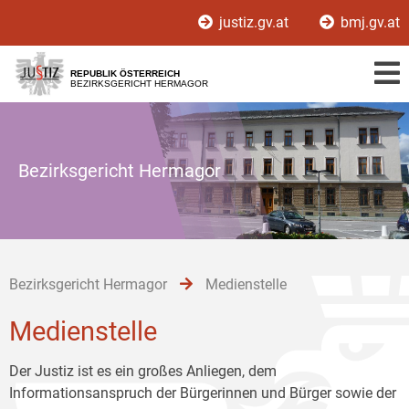
Zur
Zum
Zum
justiz.gv.at
bmj.gv.at
Hauptnavigation
Inhalt
Untermenü
[1]
[2]
[3]
REPUBLIK ÖSTERREICH
BEZIRKSGERICHT HERMAGOR
Bezirksgericht Hermagor
Bezirksgericht Hermagor
Medienstelle
Medienstelle
Der Justiz ist es ein großes Anliegen, dem
Informationsanspruch der Bürgerinnen und Bürger sowie der