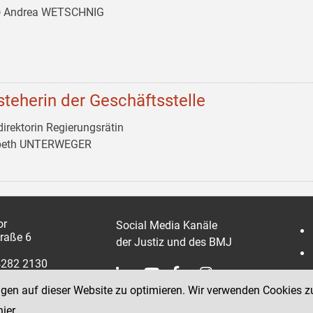
ᵃ Andrea WETSCHNIG
steherin der Geschäftsstelle
irektorin Regierungsrätin
abeth UNTERWEGER
or
Social Media Kanäle
traße 6
der Justiz und des BMJ
4282 2130
2 2130 30
ngen auf dieser Website zu optimieren. Wir verwenden Cookies z
hier
.