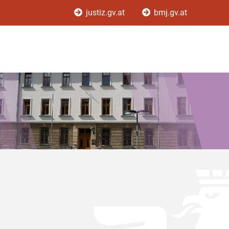
justiz.gv.at
bmj.gv.at