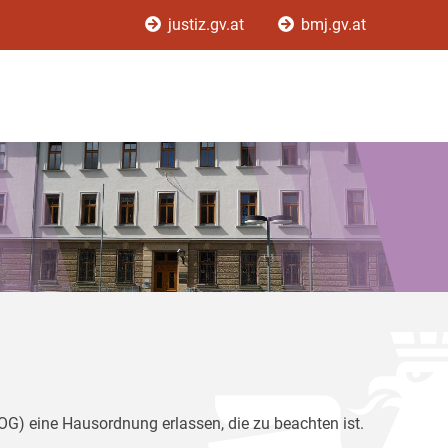
justiz.gv.at
bmj.gv.at
G) eine Hausordnung erlassen, die zu beachten ist.