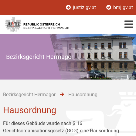
Zur
Zum
Zum
justiz.gv.at
bmj.gv.at
Hauptnavigation
Inhalt
Untermenü
[1]
[2]
[3]
REPUBLIK ÖSTERREICH
BEZIRKSGERICHT HERMAGOR
Bezirksgericht Hermagor
Bezirksgericht Hermagor
Hausordnung
Hausordnung
Für dieses Gebäude wurde nach § 16
Gerichtsorganisationsgesetz (GOG) eine Hausordnung