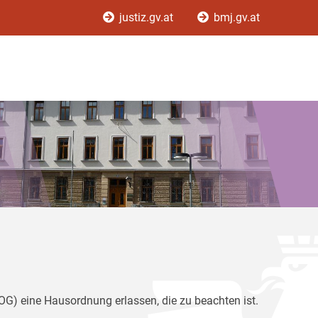
justiz.gv.at
bmj.gv.at
G) eine Hausordnung erlassen, die zu beachten ist.