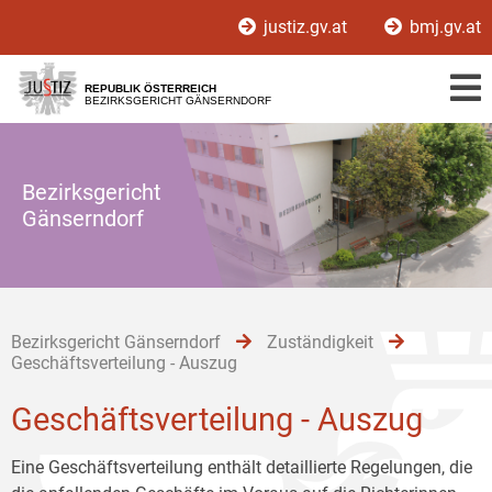
Zur
Zum
Zum
justiz.gv.at
bmj.gv.at
Hauptnavigation
Inhalt
Untermenü
[1]
[2]
[3]
REPUBLIK ÖSTERREICH
BEZIRKSGERICHT GÄNSERNDORF
Bezirksgericht
Gänserndorf
Bezirksgericht Gänserndorf
Zuständigkeit
Geschäftsverteilung - Auszug
Geschäftsverteilung - Auszug
Eine Geschäftsverteilung enthält detaillierte Regelungen, die