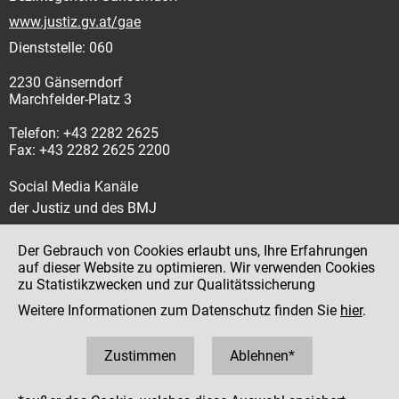
www.justiz.gv.at/gae
Dienststelle: 060
2230 Gänserndorf
Marchfelder-Platz 3
Telefon: +43 2282 2625
Fax: +43 2282 2625 2200
Social Media Kanäle
der Justiz und des BMJ
Der Gebrauch von Cookies erlaubt uns, Ihre Erfahrungen
auf dieser Website zu optimieren. Wir verwenden Cookies
zu Statistikzwecken und zur Qualitätssicherung
Impressum
Weitere Informationen zum Datenschutz finden Sie
hier
.
Datenschutz
Barrierefreiheit
Zustimmen
Ablehnen*
Hinweisgeber:innenplattform (für Mitarbeiter:innen)