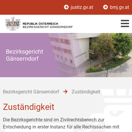
Zur
Zum
Zum
justiz.gv.at
bmj.gv.at
Hauptnavigation
Inhalt
Untermenü
[1]
[2]
[3]
REPUBLIK ÖSTERREICH
BEZIRKSGERICHT GÄNSERNDORF
Bezirksgericht
Gänserndorf
Bezirksgericht Gänserndorf
Zuständigkeit
Zuständigkeit
Die Bezirksgerichte sind im Zivilrechtsbereich zur
Entscheidung in erster Instanz für alle Rechtssachen mit