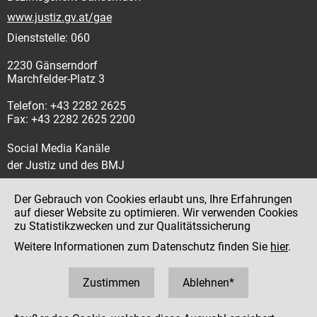
www.justiz.gv.at/gae
Dienststelle: 060
2230 Gänserndorf
Marchfelder-Platz 3
Telefon: +43 2282 2625
Fax: +43 2282 2625 2200
Social Media Kanäle
der Justiz und des BMJ
Der Gebrauch von Cookies erlaubt uns, Ihre Erfahrungen
auf dieser Website zu optimieren. Wir verwenden Cookies
zu Statistikzwecken und zur Qualitätssicherung
Impressum
Weitere Informationen zum Datenschutz finden Sie
hier
.
Datenschutz
Barrierefreiheit
Zustimmen
Ablehnen*
Hinweisgeber:innenplattform (für Mitarbeiter:innen)