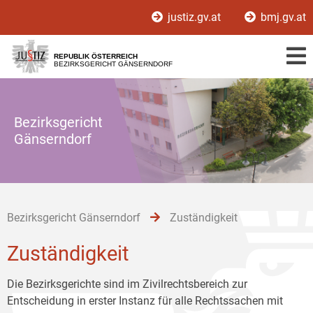
Zur
Zum
Zum
justiz.gv.at
bmj.gv.at
Hauptnavigation
Inhalt
Untermenü
[1]
[2]
[3]
REPUBLIK ÖSTERREICH
BEZIRKSGERICHT GÄNSERNDORF
Bezirksgericht
Gänserndorf
Bezirksgericht Gänserndorf
Zuständigkeit
Zuständigkeit
Die Bezirksgerichte sind im Zivilrechtsbereich zur
Entscheidung in erster Instanz für alle Rechtssachen mit