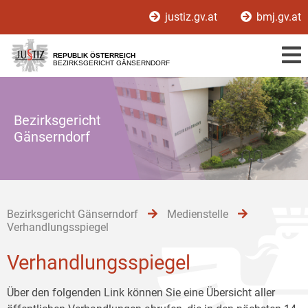
Zur
Zum
Zum
justiz.gv.at
bmj.gv.at
Hauptnavigation
Inhalt
Untermenü
[1]
[2]
[3]
REPUBLIK ÖSTERREICH
BEZIRKSGERICHT GÄNSERNDORF
Bezirksgericht
Gänserndorf
Bezirksgericht Gänserndorf
Medienstelle
Verhandlungsspiegel
Verhandlungsspiegel
Über den folgenden Link können Sie eine Übersicht aller