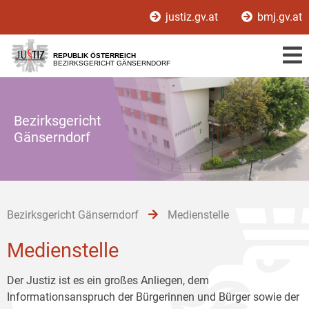
Zur
Zum
Zum
justiz.gv.at
bmj.gv.at
Hauptnavigation
Inhalt
Untermenü
[1]
[2]
[3]
REPUBLIK ÖSTERREICH
BEZIRKSGERICHT GÄNSERNDORF
Bezirksgericht
Gänserndorf
Bezirksgericht Gänserndorf
Medienstelle
Medienstelle
Der Justiz ist es ein großes Anliegen, dem
Informationsanspruch der Bürgerinnen und Bürger sowie der