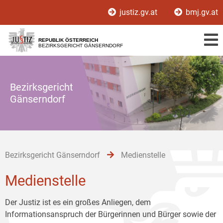
Zur
Zum
Zum
justiz.gv.at
bmj.gv.at
Hauptnavigation
Inhalt
Untermenü
[1]
[2]
[3]
REPUBLIK ÖSTERREICH
BEZIRKSGERICHT GÄNSERNDORF
Bezirksgericht
Gänserndorf
Bezirksgericht Gänserndorf
Medienstelle
Medienstelle
Der Justiz ist es ein großes Anliegen, dem
Informationsanspruch der Bürgerinnen und Bürger sowie der