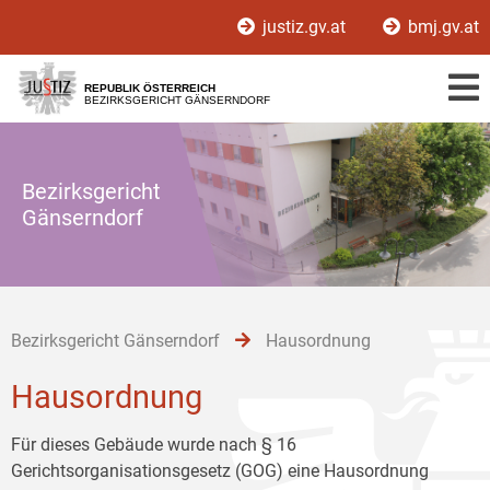
Zur
Zum
Zum
justiz.gv.at
bmj.gv.at
Hauptnavigation
Inhalt
Untermenü
[1]
[2]
[3]
REPUBLIK ÖSTERREICH
BEZIRKSGERICHT GÄNSERNDORF
Bezirksgericht
Gänserndorf
Bezirksgericht Gänserndorf
Hausordnung
Hausordnung
Für dieses Gebäude wurde nach § 16
Gerichtsorganisationsgesetz (GOG) eine Hausordnung