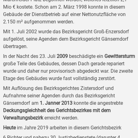
Mio € kostete. Schon am 2. März 1998 konnte in diesem
Gebäude der Dienstbetrieb auf einer Nettonutzfläche von
2.150 m² aufgenommen werden.
Mit 1. Juli 2002 wurde das Bezirksgericht Groß-Enzersdorf
aufgelöst, seine Agenden dem Bezirksgericht Gänserndorf
übertragen.
In der Nacht des 23. Juli
2009
beschädigte ein
Gewittersturm
große Teile des Gebäudes, dessen Dach gerade repariert
wurde und daher nur provisorisch abgedeckt war. Die zweite
Etage des Gebäudes wurde fast vollständig zerstört.
Mit Auflösung des Bezirksgerichtes Zistersdorf und
Aufnahme seiner Agenden durch das Bezirksgericht
Gänserndorf am
1. Jan
ner
2013
konnte die angestrebte
Deckungsgleichheit des
Gericht
sbezirkes mit dem
Verwaltungs
bezirk
erreicht werden.
Heute
im Jahre 2019 arbeiten in diesem Gerichtsbezirk
6 Richter und nahezu 30 Justizbedienstete (darunter 4