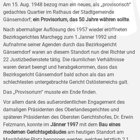
Am 15. Aug. 1948 bezog man ein neues, als „provisorisch“
gedachtes Quartier im Rathaus der Stadtgemeinde
Gänserndorf;
ein Provisorium, das 50 Jahre währen sollte
.
Nach abermaliger Auflösung des 1957 wieder eröffneten
Bezirksgerichtes Marchegg zum 1.Janner 1992 und
Aufnahme seiner Agenden durch das Bezirksgericht
Gänserndorf waren an diesem Standort nun drei Richter und
22 Justizbedienstete tätig. Die räumlichen Verhältnisse
waren derart beengt und herabgekommen, dass das
Bezirksgericht Gänserndorf bald schon als das am
schlechtesten untergebrachte Gericht Ostösterreichs galt.
Das „Provisorium“ musste ein Ende finden.
Vor allem dank des außerordentlichen Engagement des
damaligen Präsidenten des Oberlandesgerichtes und
späteren Präsidenten des Obersten Gerichtshofes, Dr. Erwin
Felzmann, konnte im
Jänner 1997
mit dem
Bau eines
modernen Gerichtsgebäudes
am heutigen Standort am
Marchfelder-Platz begonnen werden, welches letztlich 2,1