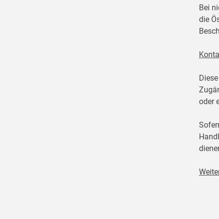
Bei n
die Ö
Besch
Konta
Diese
Zugän
oder 
Sofer
Handl
diene
Weite