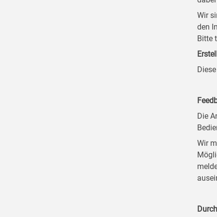
Wir s
den I
Bitte
Erstel
Diese
Feedb
Die A
Bedie
Wir m
Mögli
melde
ausei
Durch