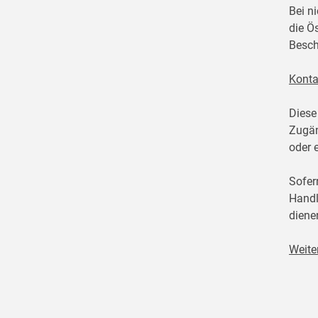
Bei n
die Ö
Besch
Konta
Diese
Zugän
oder 
Sofer
Handl
diene
Weite