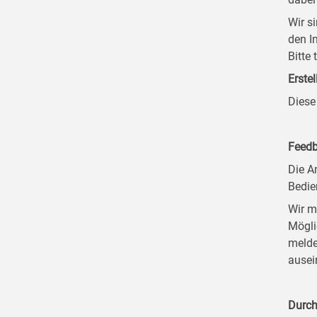
Wir s
den I
Bitte
Erstel
Diese
Feedb
Die A
Bedie
Wir m
Mögli
melde
ausei
Durch