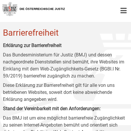
Zur
Zum
Zum
Hauptnavigation
Inhalt
Untermenü
DIE ÖSTERREICHISCHE JUSTIZ
[1]
[2]
[3]
Barrierefreiheit
Erklärung zur Barrierefreiheit
Das Bundesministerium für Justiz (BMJ) und dessen
nachgeordnete Dienststellen sind bemüht, ihre Websites im
Einklang mit dem Web-Zugänglichkeits-Gesetz (BGBl.I Nr.
59/2019) barrierefrei zugänglich zu machen.
Diese Erklärung zur Barrierefreiheit gilt für alle von uns
betriebenen Websites, soweit dort keine abweichende
Erklärung angegeben wird.
Stand der Vereinbarkeit mit den Anforderungen:
Das BMJ ist um eine möglichst barrierefreie Zugänglichkeit
zu seinen Internet-Angeboten bemüht und orientiert sich