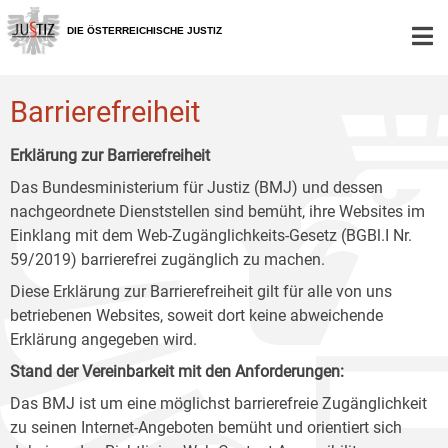
Zur
Zum
Zum
Hauptnavigation
Inhalt
Untermenü
DIE ÖSTERREICHISCHE JUSTIZ
[1]
[2]
[3]
Barrierefreiheit
Erklärung zur Barrierefreiheit
Das Bundesministerium für Justiz (BMJ) und dessen
nachgeordnete Dienststellen sind bemüht, ihre Websites im
Einklang mit dem Web-Zugänglichkeits-Gesetz (BGBl.I Nr.
59/2019) barrierefrei zugänglich zu machen.
Diese Erklärung zur Barrierefreiheit gilt für alle von uns
betriebenen Websites, soweit dort keine abweichende
Erklärung angegeben wird.
Stand der Vereinbarkeit mit den Anforderungen:
Das BMJ ist um eine möglichst barrierefreie Zugänglichkeit
zu seinen Internet-Angeboten bemüht und orientiert sich