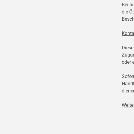
Bei n
die Ö
Besch
Konta
Diese
Zugän
oder 
Sofer
Handl
diene
Weite