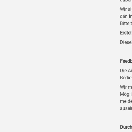
Wir s
den I
Bitte
Erstel
Diese
Feedb
Die A
Bedie
Wir m
Mögli
melde
ausei
Durch