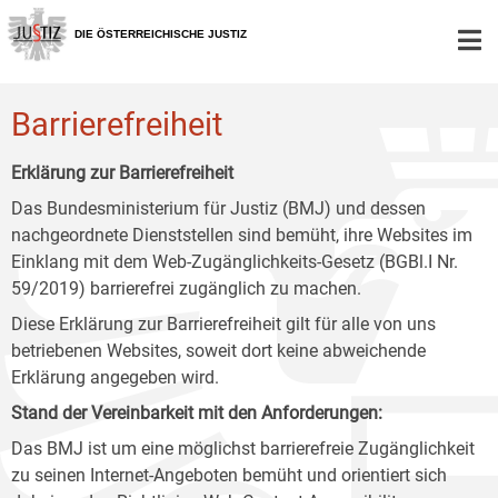
Zur
Zum
Zum
Hauptnavigation
Inhalt
Untermenü
DIE ÖSTERREICHISCHE JUSTIZ
[1]
[2]
[3]
Barrierefreiheit
Erklärung zur Barrierefreiheit
Das Bundesministerium für Justiz (BMJ) und dessen
nachgeordnete Dienststellen sind bemüht, ihre Websites im
Einklang mit dem Web-Zugänglichkeits-Gesetz (BGBl.I Nr.
59/2019) barrierefrei zugänglich zu machen.
Diese Erklärung zur Barrierefreiheit gilt für alle von uns
betriebenen Websites, soweit dort keine abweichende
Erklärung angegeben wird.
Stand der Vereinbarkeit mit den Anforderungen:
Das BMJ ist um eine möglichst barrierefreie Zugänglichkeit
zu seinen Internet-Angeboten bemüht und orientiert sich