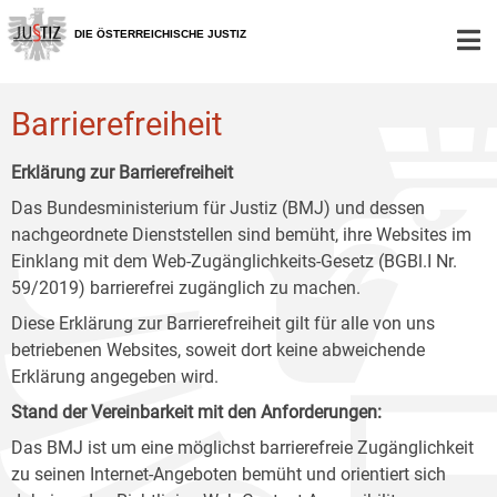
Zur
Zum
Zum
Hauptnavigation
Inhalt
Untermenü
DIE ÖSTERREICHISCHE JUSTIZ
[1]
[2]
[3]
Barrierefreiheit
Erklärung zur Barrierefreiheit
Das Bundesministerium für Justiz (BMJ) und dessen
nachgeordnete Dienststellen sind bemüht, ihre Websites im
Einklang mit dem Web-Zugänglichkeits-Gesetz (BGBl.I Nr.
59/2019) barrierefrei zugänglich zu machen.
Diese Erklärung zur Barrierefreiheit gilt für alle von uns
betriebenen Websites, soweit dort keine abweichende
Erklärung angegeben wird.
Stand der Vereinbarkeit mit den Anforderungen:
Das BMJ ist um eine möglichst barrierefreie Zugänglichkeit
zu seinen Internet-Angeboten bemüht und orientiert sich