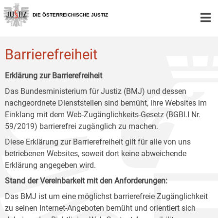
Zur
Zum
Zum
Hauptnavigation
Inhalt
Untermenü
DIE ÖSTERREICHISCHE JUSTIZ
[1]
[2]
[3]
Barrierefreiheit
Erklärung zur Barrierefreiheit
Das Bundesministerium für Justiz (BMJ) und dessen
nachgeordnete Dienststellen sind bemüht, ihre Websites im
Einklang mit dem Web-Zugänglichkeits-Gesetz (BGBl.I Nr.
59/2019) barrierefrei zugänglich zu machen.
Diese Erklärung zur Barrierefreiheit gilt für alle von uns
betriebenen Websites, soweit dort keine abweichende
Erklärung angegeben wird.
Stand der Vereinbarkeit mit den Anforderungen:
Das BMJ ist um eine möglichst barrierefreie Zugänglichkeit
zu seinen Internet-Angeboten bemüht und orientiert sich