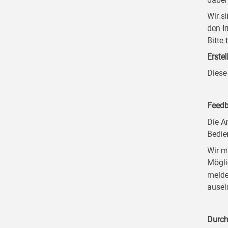
Wir s
den I
Bitte
Erstel
Diese
Feedb
Die A
Bedie
Wir m
Mögli
melde
ausei
Durch