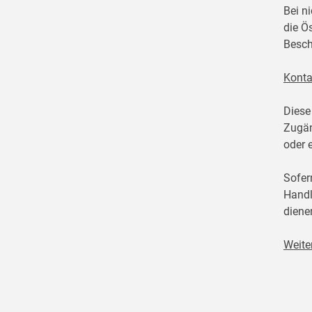
Bei n
die Ö
Besch
Konta
Diese
Zugän
oder 
Sofer
Handl
diene
Weite