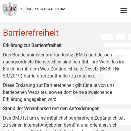
Zur
Zum
Zum
Hauptnavigation
Inhalt
Untermenü
DIE ÖSTERREICHISCHE JUSTIZ
[1]
[2]
[3]
Barrierefreiheit
Erklärung zur Barrierefreiheit
Das Bundesministerium für Justiz (BMJ) und dessen
nachgeordnete Dienststellen sind bemüht, ihre Websites im
Einklang mit dem Web-Zugänglichkeits-Gesetz (BGBl.I Nr.
59/2019) barrierefrei zugänglich zu machen.
Diese Erklärung zur Barrierefreiheit gilt für alle von uns
betriebenen Websites, soweit dort keine abweichende
Erklärung angegeben wird.
Stand der Vereinbarkeit mit den Anforderungen:
Das BMJ ist um eine möglichst barrierefreie Zugänglichkeit
zu seinen Internet-Angeboten bemüht und orientiert sich