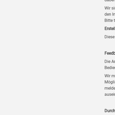
Wir s
den I
Bitte
Erstel
Diese
Feedb
Die A
Bedie
Wir m
Mögli
melde
ausei
Durch