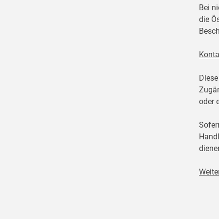
Bei n
die Ö
Besch
Konta
Diese
Zugän
oder 
Sofer
Handl
diene
Weite