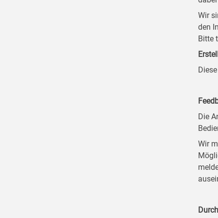
Wir s
den I
Bitte
Erstel
Diese
Feedb
Die A
Bedie
Wir m
Mögli
melde
ausei
Durch