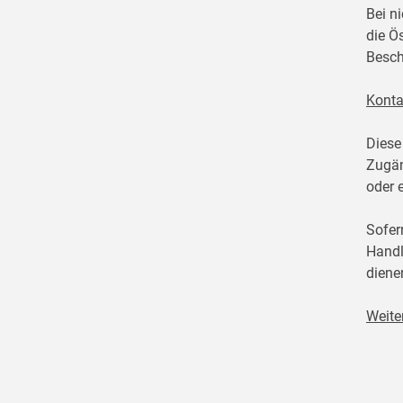
Bei n
die Ö
Besch
Konta
Diese
Zugän
oder 
Sofer
Handl
diene
Weite