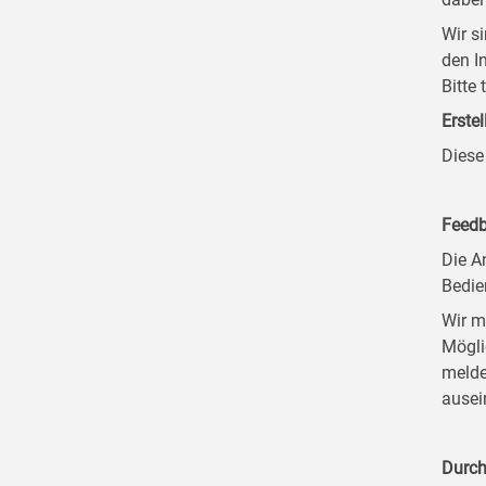
Wir s
den I
Bitte
Erstel
Diese
Feedb
Die A
Bedie
Wir m
Mögli
melde
ausei
Durch