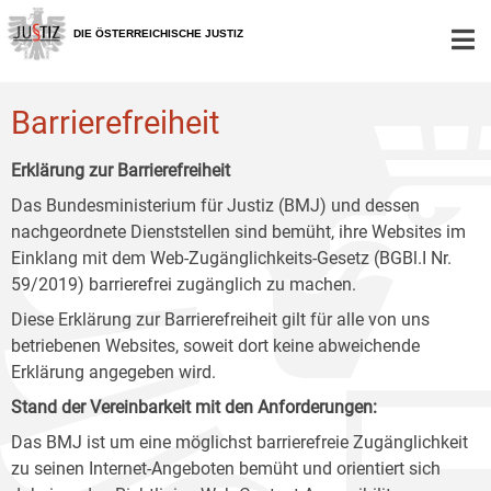
Zur
Zum
Zum
Hauptnavigation
Inhalt
Untermenü
DIE ÖSTERREICHISCHE JUSTIZ
[1]
[2]
[3]
Barrierefreiheit
Erklärung zur Barrierefreiheit
Das Bundesministerium für Justiz (BMJ) und dessen
nachgeordnete Dienststellen sind bemüht, ihre Websites im
Einklang mit dem Web-Zugänglichkeits-Gesetz (BGBl.I Nr.
59/2019) barrierefrei zugänglich zu machen.
Diese Erklärung zur Barrierefreiheit gilt für alle von uns
betriebenen Websites, soweit dort keine abweichende
Erklärung angegeben wird.
Stand der Vereinbarkeit mit den Anforderungen:
Das BMJ ist um eine möglichst barrierefreie Zugänglichkeit
zu seinen Internet-Angeboten bemüht und orientiert sich