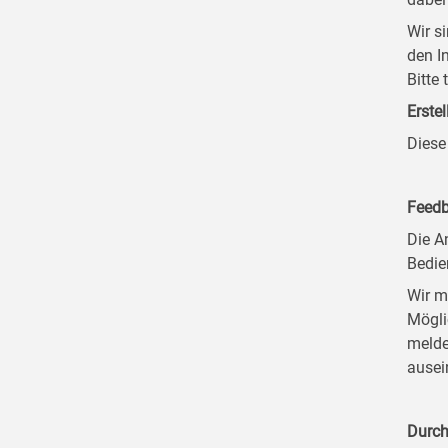
Wir s
den I
Bitte
Erstel
Diese
Feedb
Die A
Bedie
Wir m
Mögli
melde
ausei
Durch