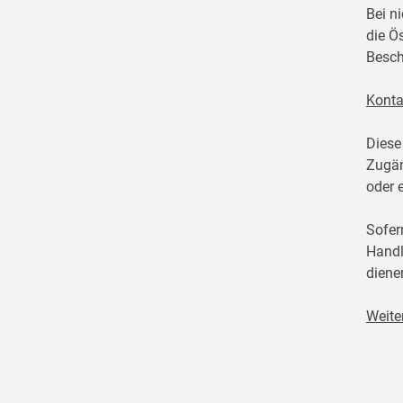
Bei n
die Ö
Besch
Konta
Diese
Zugän
oder 
Sofer
Handl
diene
Weite