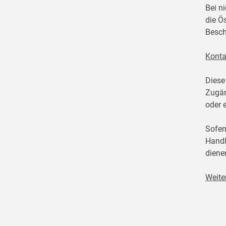
Bei n
die Ö
Besch
Konta
Diese
Zugän
oder 
Sofer
Handl
diene
Weite