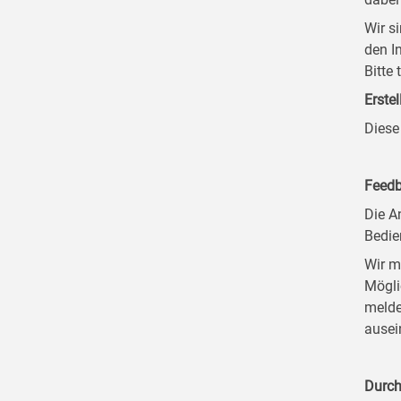
Wir s
den I
Bitte
Erstel
Diese
Feedb
Die A
Bedie
Wir m
Mögli
melde
ausei
Durch