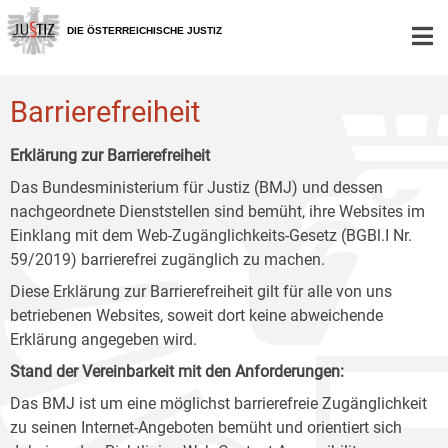
Zur
Zum
Zum
Hauptnavigation
Inhalt
Untermenü
DIE ÖSTERREICHISCHE JUSTIZ
[1]
[2]
[3]
Barrierefreiheit
Erklärung zur Barrierefreiheit
Das Bundesministerium für Justiz (BMJ) und dessen
nachgeordnete Dienststellen sind bemüht, ihre Websites im
Einklang mit dem Web-Zugänglichkeits-Gesetz (BGBl.I Nr.
59/2019) barrierefrei zugänglich zu machen.
Diese Erklärung zur Barrierefreiheit gilt für alle von uns
betriebenen Websites, soweit dort keine abweichende
Erklärung angegeben wird.
Stand der Vereinbarkeit mit den Anforderungen:
Das BMJ ist um eine möglichst barrierefreie Zugänglichkeit
zu seinen Internet-Angeboten bemüht und orientiert sich