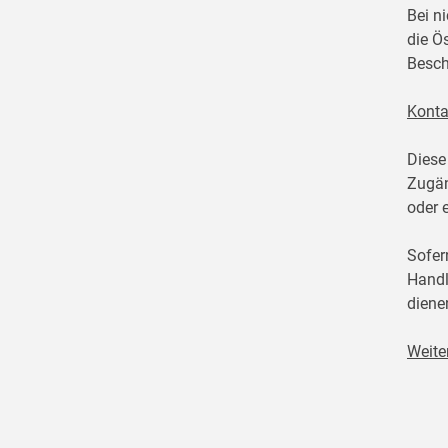
Bei n
die Ö
Besch
Konta
Diese
Zugän
oder 
Sofer
Handl
diene
Weite