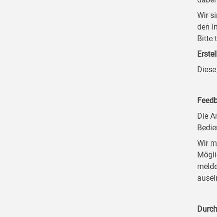
Wir s
den I
Bitte
Erstel
Diese
Feedb
Die A
Bedie
Wir m
Mögli
melde
ausei
Durch