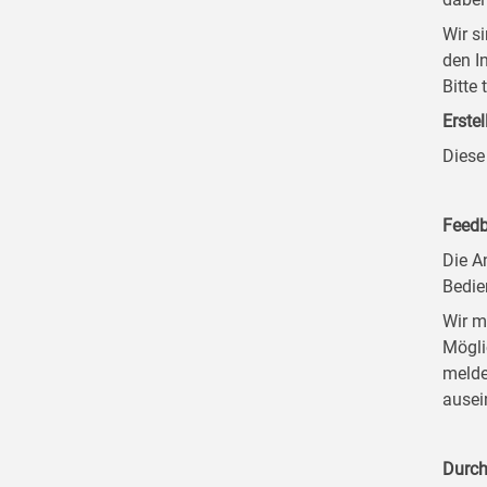
Wir s
den I
Bitte
Erstel
Diese
Feedb
Die A
Bedie
Wir m
Mögli
melde
ausei
Durch