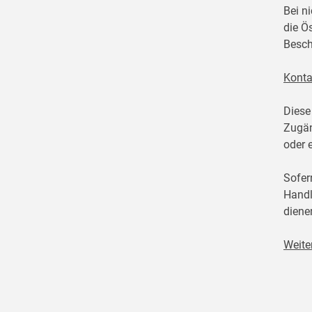
Bei n
die Ö
Besch
Konta
Diese
Zugän
oder 
Sofer
Handl
diene
Weite