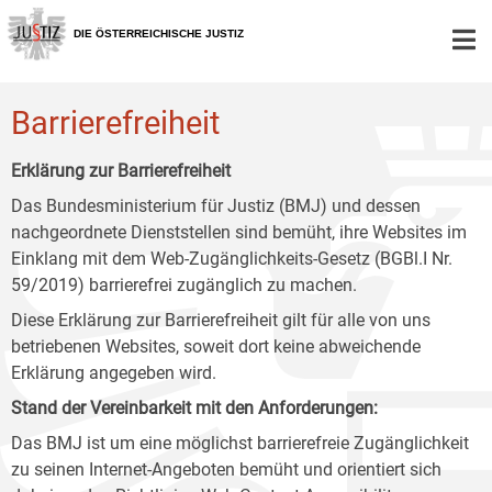
Zur
Zum
Zum
Hauptnavigation
Inhalt
Untermenü
DIE ÖSTERREICHISCHE JUSTIZ
[1]
[2]
[3]
Barrierefreiheit
Erklärung zur Barrierefreiheit
Das Bundesministerium für Justiz (BMJ) und dessen
nachgeordnete Dienststellen sind bemüht, ihre Websites im
Einklang mit dem Web-Zugänglichkeits-Gesetz (BGBl.I Nr.
59/2019) barrierefrei zugänglich zu machen.
Diese Erklärung zur Barrierefreiheit gilt für alle von uns
betriebenen Websites, soweit dort keine abweichende
Erklärung angegeben wird.
Stand der Vereinbarkeit mit den Anforderungen:
Das BMJ ist um eine möglichst barrierefreie Zugänglichkeit
zu seinen Internet-Angeboten bemüht und orientiert sich