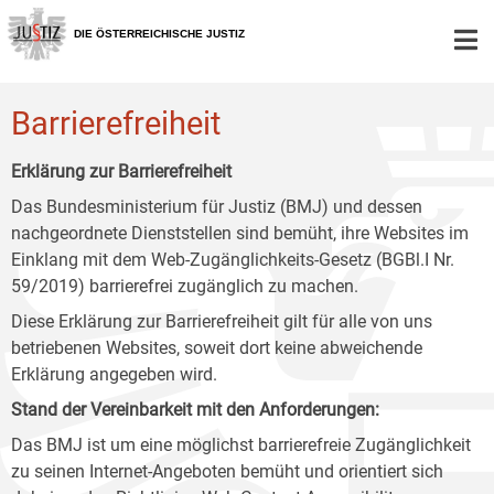
Zur
Zum
Zum
Hauptnavigation
Inhalt
Untermenü
DIE ÖSTERREICHISCHE JUSTIZ
[1]
[2]
[3]
Barrierefreiheit
Erklärung zur Barrierefreiheit
Das Bundesministerium für Justiz (BMJ) und dessen
nachgeordnete Dienststellen sind bemüht, ihre Websites im
Einklang mit dem Web-Zugänglichkeits-Gesetz (BGBl.I Nr.
59/2019) barrierefrei zugänglich zu machen.
Diese Erklärung zur Barrierefreiheit gilt für alle von uns
betriebenen Websites, soweit dort keine abweichende
Erklärung angegeben wird.
Stand der Vereinbarkeit mit den Anforderungen:
Das BMJ ist um eine möglichst barrierefreie Zugänglichkeit
zu seinen Internet-Angeboten bemüht und orientiert sich