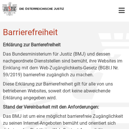
Zur
Zum
Zum
Hauptnavigation
Inhalt
Untermenü
DIE ÖSTERREICHISCHE JUSTIZ
[1]
[2]
[3]
Barrierefreiheit
Erklärung zur Barrierefreiheit
Das Bundesministerium für Justiz (BMJ) und dessen
nachgeordnete Dienststellen sind bemüht, ihre Websites im
Einklang mit dem Web-Zugänglichkeits-Gesetz (BGBl.I Nr.
59/2019) barrierefrei zugänglich zu machen.
Diese Erklärung zur Barrierefreiheit gilt für alle von uns
betriebenen Websites, soweit dort keine abweichende
Erklärung angegeben wird.
Stand der Vereinbarkeit mit den Anforderungen:
Das BMJ ist um eine möglichst barrierefreie Zugänglichkeit
zu seinen Internet-Angeboten bemüht und orientiert sich