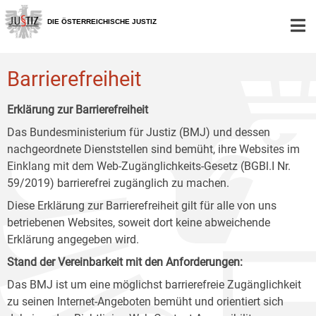
Zur
Zum
Zum
Hauptnavigation
Inhalt
Untermenü
DIE ÖSTERREICHISCHE JUSTIZ
[1]
[2]
[3]
Barrierefreiheit
Erklärung zur Barrierefreiheit
Das Bundesministerium für Justiz (BMJ) und dessen
nachgeordnete Dienststellen sind bemüht, ihre Websites im
Einklang mit dem Web-Zugänglichkeits-Gesetz (BGBl.I Nr.
59/2019) barrierefrei zugänglich zu machen.
Diese Erklärung zur Barrierefreiheit gilt für alle von uns
betriebenen Websites, soweit dort keine abweichende
Erklärung angegeben wird.
Stand der Vereinbarkeit mit den Anforderungen:
Das BMJ ist um eine möglichst barrierefreie Zugänglichkeit
zu seinen Internet-Angeboten bemüht und orientiert sich