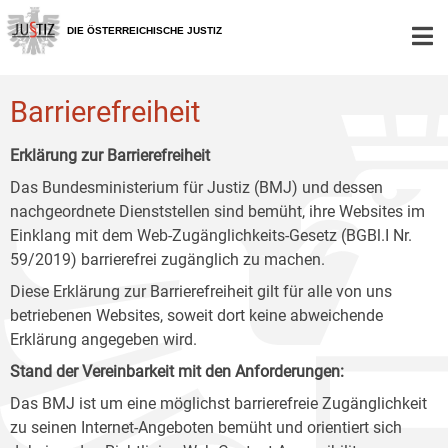
Zur
Zum
Zum
Hauptnavigation
Inhalt
Untermenü
DIE ÖSTERREICHISCHE JUSTIZ
[1]
[2]
[3]
Barrierefreiheit
Erklärung zur Barrierefreiheit
Das Bundesministerium für Justiz (BMJ) und dessen
nachgeordnete Dienststellen sind bemüht, ihre Websites im
Einklang mit dem Web-Zugänglichkeits-Gesetz (BGBl.I Nr.
59/2019) barrierefrei zugänglich zu machen.
Diese Erklärung zur Barrierefreiheit gilt für alle von uns
betriebenen Websites, soweit dort keine abweichende
Erklärung angegeben wird.
Stand der Vereinbarkeit mit den Anforderungen:
Das BMJ ist um eine möglichst barrierefreie Zugänglichkeit
zu seinen Internet-Angeboten bemüht und orientiert sich