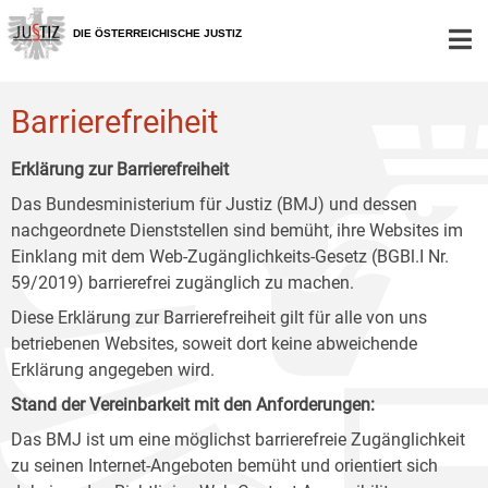
Zur
Zum
Zum
Hauptnavigation
Inhalt
Untermenü
DIE ÖSTERREICHISCHE JUSTIZ
[1]
[2]
[3]
Barrierefreiheit
Erklärung zur Barrierefreiheit
Das Bundesministerium für Justiz (BMJ) und dessen
nachgeordnete Dienststellen sind bemüht, ihre Websites im
Einklang mit dem Web-Zugänglichkeits-Gesetz (BGBl.I Nr.
59/2019) barrierefrei zugänglich zu machen.
Diese Erklärung zur Barrierefreiheit gilt für alle von uns
betriebenen Websites, soweit dort keine abweichende
Erklärung angegeben wird.
Stand der Vereinbarkeit mit den Anforderungen:
Das BMJ ist um eine möglichst barrierefreie Zugänglichkeit
zu seinen Internet-Angeboten bemüht und orientiert sich