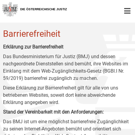
Zur
Zum
Zum
Hauptnavigation
Inhalt
Untermenü
DIE ÖSTERREICHISCHE JUSTIZ
[1]
[2]
[3]
Barrierefreiheit
Erklärung zur Barrierefreiheit
Das Bundesministerium für Justiz (BMJ) und dessen
nachgeordnete Dienststellen sind bemüht, ihre Websites im
Einklang mit dem Web-Zugänglichkeits-Gesetz (BGBl.I Nr.
59/2019) barrierefrei zugänglich zu machen.
Diese Erklärung zur Barrierefreiheit gilt für alle von uns
betriebenen Websites, soweit dort keine abweichende
Erklärung angegeben wird.
Stand der Vereinbarkeit mit den Anforderungen:
Das BMJ ist um eine möglichst barrierefreie Zugänglichkeit
zu seinen Internet-Angeboten bemüht und orientiert sich