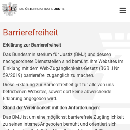
Zur
Zum
Zum
Hauptnavigation
Inhalt
Untermenü
DIE ÖSTERREICHISCHE JUSTIZ
[1]
[2]
[3]
Barrierefreiheit
Erklärung zur Barrierefreiheit
Das Bundesministerium für Justiz (BMJ) und dessen
nachgeordnete Dienststellen sind bemüht, ihre Websites im
Einklang mit dem Web-Zugänglichkeits-Gesetz (BGBl.I Nr.
59/2019) barrierefrei zugänglich zu machen.
Diese Erklärung zur Barrierefreiheit gilt für alle von uns
betriebenen Websites, soweit dort keine abweichende
Erklärung angegeben wird.
Stand der Vereinbarkeit mit den Anforderungen:
Das BMJ ist um eine möglichst barrierefreie Zugänglichkeit
zu seinen Internet-Angeboten bemüht und orientiert sich