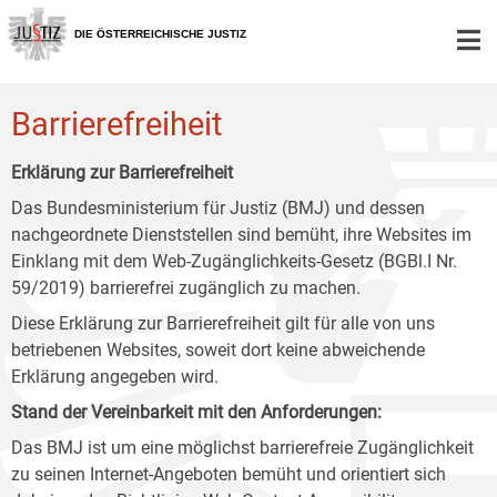
Zur
Zum
Zum
Hauptnavigation
Inhalt
Untermenü
DIE ÖSTERREICHISCHE JUSTIZ
[1]
[2]
[3]
Barrierefreiheit
Erklärung zur Barrierefreiheit
Das Bundesministerium für Justiz (BMJ) und dessen
nachgeordnete Dienststellen sind bemüht, ihre Websites im
Einklang mit dem Web-Zugänglichkeits-Gesetz (BGBl.I Nr.
59/2019) barrierefrei zugänglich zu machen.
Diese Erklärung zur Barrierefreiheit gilt für alle von uns
betriebenen Websites, soweit dort keine abweichende
Erklärung angegeben wird.
Stand der Vereinbarkeit mit den Anforderungen:
Das BMJ ist um eine möglichst barrierefreie Zugänglichkeit
zu seinen Internet-Angeboten bemüht und orientiert sich