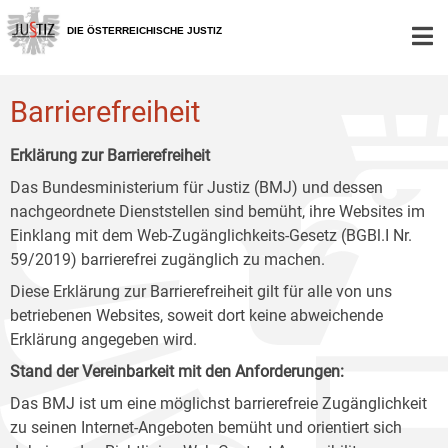
Zur
Zum
Zum
Hauptnavigation
Inhalt
Untermenü
DIE ÖSTERREICHISCHE JUSTIZ
[1]
[2]
[3]
Barrierefreiheit
Erklärung zur Barrierefreiheit
Das Bundesministerium für Justiz (BMJ) und dessen
nachgeordnete Dienststellen sind bemüht, ihre Websites im
Einklang mit dem Web-Zugänglichkeits-Gesetz (BGBl.I Nr.
59/2019) barrierefrei zugänglich zu machen.
Diese Erklärung zur Barrierefreiheit gilt für alle von uns
betriebenen Websites, soweit dort keine abweichende
Erklärung angegeben wird.
Stand der Vereinbarkeit mit den Anforderungen:
Das BMJ ist um eine möglichst barrierefreie Zugänglichkeit
zu seinen Internet-Angeboten bemüht und orientiert sich