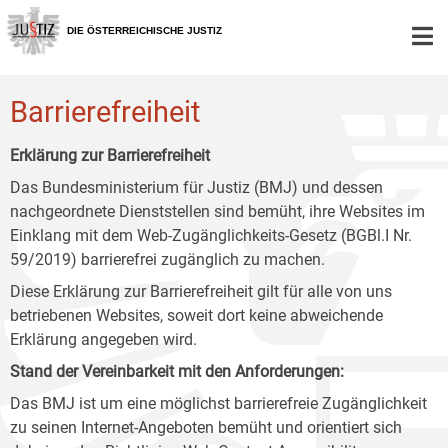
Zur
Zum
Zum
Hauptnavigation
Inhalt
Untermenü
DIE ÖSTERREICHISCHE JUSTIZ
[1]
[2]
[3]
Barrierefreiheit
Erklärung zur Barrierefreiheit
Das Bundesministerium für Justiz (BMJ) und dessen
nachgeordnete Dienststellen sind bemüht, ihre Websites im
Einklang mit dem Web-Zugänglichkeits-Gesetz (BGBl.I Nr.
59/2019) barrierefrei zugänglich zu machen.
Diese Erklärung zur Barrierefreiheit gilt für alle von uns
betriebenen Websites, soweit dort keine abweichende
Erklärung angegeben wird.
Stand der Vereinbarkeit mit den Anforderungen:
Das BMJ ist um eine möglichst barrierefreie Zugänglichkeit
zu seinen Internet-Angeboten bemüht und orientiert sich