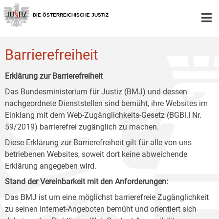
Zur
Zum
Zum
Hauptnavigation
Inhalt
Untermenü
DIE ÖSTERREICHISCHE JUSTIZ
[1]
[2]
[3]
Barrierefreiheit
Erklärung zur Barrierefreiheit
Das Bundesministerium für Justiz (BMJ) und dessen
nachgeordnete Dienststellen sind bemüht, ihre Websites im
Einklang mit dem Web-Zugänglichkeits-Gesetz (BGBl.I Nr.
59/2019) barrierefrei zugänglich zu machen.
Diese Erklärung zur Barrierefreiheit gilt für alle von uns
betriebenen Websites, soweit dort keine abweichende
Erklärung angegeben wird.
Stand der Vereinbarkeit mit den Anforderungen:
Das BMJ ist um eine möglichst barrierefreie Zugänglichkeit
zu seinen Internet-Angeboten bemüht und orientiert sich