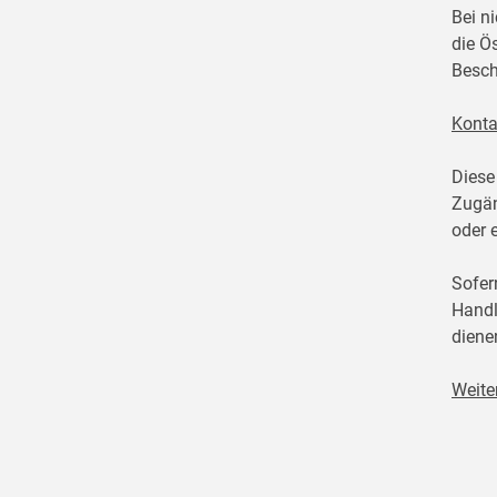
Bei n
die Ö
Besch
Konta
Diese
Zugän
oder 
Sofer
Handl
diene
Weite