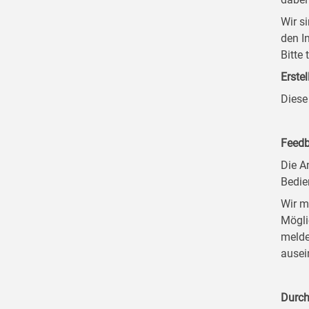
Wir s
den I
Bitte
Erstel
Diese
Feedb
Die A
Bedie
Wir m
Mögli
melde
ausei
Durch