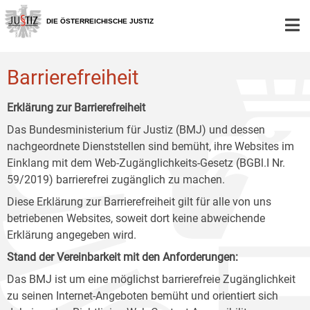
Zur
Zum
Zum
Hauptnavigation
Inhalt
Untermenü
DIE ÖSTERREICHISCHE JUSTIZ
[1]
[2]
[3]
Barrierefreiheit
Erklärung zur Barrierefreiheit
Das Bundesministerium für Justiz (BMJ) und dessen
nachgeordnete Dienststellen sind bemüht, ihre Websites im
Einklang mit dem Web-Zugänglichkeits-Gesetz (BGBl.I Nr.
59/2019) barrierefrei zugänglich zu machen.
Diese Erklärung zur Barrierefreiheit gilt für alle von uns
betriebenen Websites, soweit dort keine abweichende
Erklärung angegeben wird.
Stand der Vereinbarkeit mit den Anforderungen:
Das BMJ ist um eine möglichst barrierefreie Zugänglichkeit
zu seinen Internet-Angeboten bemüht und orientiert sich